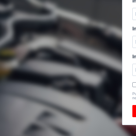
I
I
I
Pu
ne